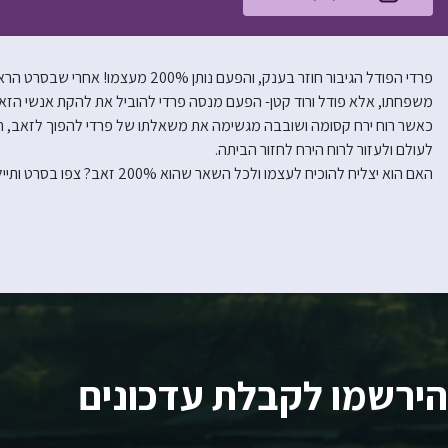
משפחתו, אלא פודל ורוד קטן- הפעם מנסה פרדי להוביל את להקת אנשי הזאב ש
כאשר רוח ירח קסומה ושובבה מגשימה את משאלתו של פרדי להפוך לזאב, הי
לעולם ולעזור לרוח הירח לחזור הביתה.
האם הוא יצליח להוכיח לעצמו ולכל השאר שהוא 200% זאב? צפו בסרט ותייללו… אה סליחה, ותגלו!
הירשמו לקבלת עדכונים