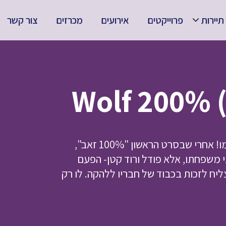
תיירות
פרוייקטים
אירועים
מכרזים
צור קשר
פרדי הפודל הגיבור חוזר בענק, והפעם נותן 200% מעצמו! אחרי שבסרט הראשון "100% זאב",
ני משפחתו, אלא פודל ורוד קטן- הפעם
יח לזכות בכבוד של חבריו ללהקה. לו רק