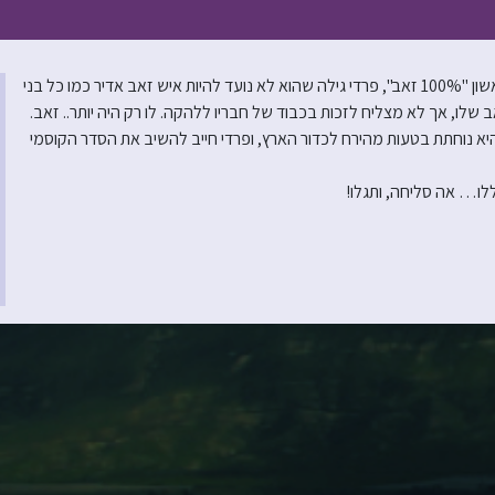
פרדי הפודל הגיבור חוזר בענק, והפעם נותן 200% מעצמו! אחרי שבסרט הראשון "100% זאב", פרדי גילה שהוא לא נועד להיות איש זאב אדיר כמו כל בני
לו, אך לא מצליח לזכות בכבוד של חבריו ללהקה. לו רק היה יותר.. זאב.
א נוחתת בטעות מהירח לכדור הארץ, ופרדי חייב להשיב את הסדר הקוסמי