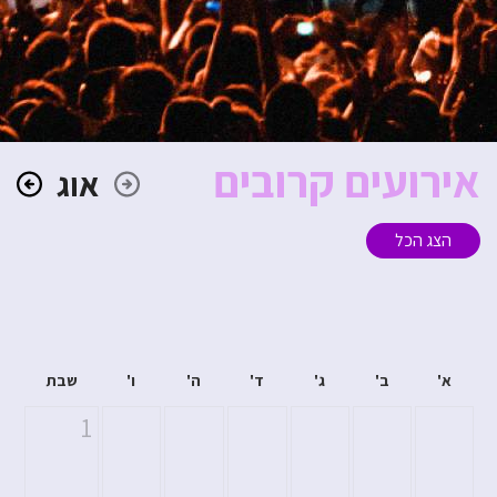
אירועים קרובים
אוג
הצג הכל
א'
ב'
ג'
ד'
ה'
ו'
שבת
1