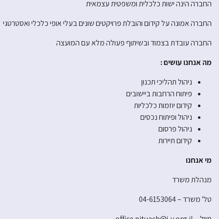
החברה הינה ישות כלכלית ומשפטית עצמאית
החברה אמונה על קידום והובלת פרויקטים שונים בעלי אופי כלכלי ואסטרטגי
החברה עובדת בצמוד ובשיתוף פעולה מלא עם המועצה
מה אנחנו עושים :
ניהול תהליכי תכנון
פיתוח הרחבות ביישובים
קידום יוזמות כלכליות
ניהול ופיתוח נכסים
ניהול פרסום
קידום תיירות
מי אנחנו
מנהלת משרד
טל' משרד – 04-6153064
מייל – office.pituach@j-v.org.il