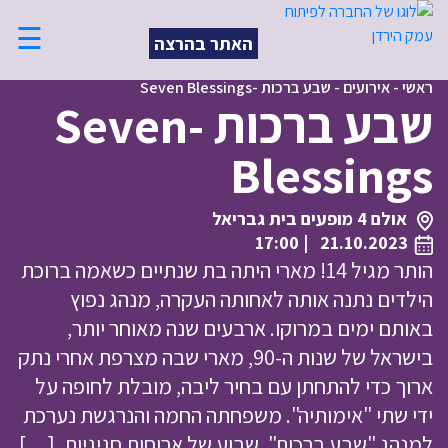
☰
האתר בהרצה
ראשי
-
אירועים
-
שבע ברכות -Seven Blessings
שבע ברכות -Seven
Blessings
אולם 4 מופעים בית גבריאל
| 17:00
21.10.2023
הותר מגיל 14! מארי היתה בת שנתיים כשאמה ברוכת
הילדים נתנה אותה לאחותה העקרה, מנהג נפוץ
באותם ימים במרוקו. ארבעים שנה מאוחר יותר,
בישראל של שנות ה-90, מארי שבה מצרפת אחרי נתק
ארוך כדי להתחתן עם בחיר ליבה, מובלת לחופה על
ידי שתי "אימותיה". משפחתה החמה והנרגשת נערכת
למנהג "שבע ברכות", שבוע של ארוחות חגיגיות, […]