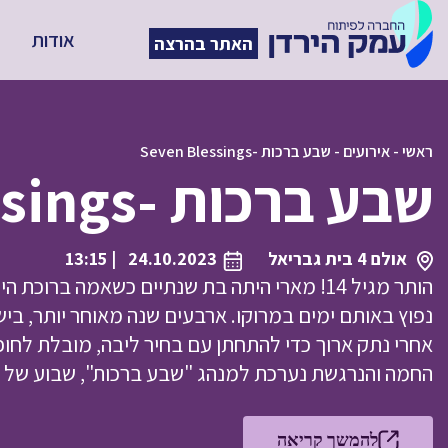
אודות
האתר בהרצה
ראשי
-
אירועים
-
שבע ברכות -Seven Blessings
שבע ברכות -Seven Blessings
אולם 4 בית גבריאל
24.10.2023
| 13:15
הותר מגיל 14! מארי היתה בת שנתיים כשאמה בר
אחרי נתק ארוך כדי להתחתן עם בחיר ליבה, מובלת לחופ
החמה והנרגשת נערכת למנהג "שבע ברכות", שבוע של אר
להמשך קריאה