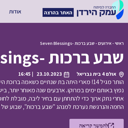
אודות
האתר בהרצה
ראשי
-
אירועים
-
שבע ברכות -Seven Blessings
שבע ברכות -Seven Blessings
אולם 4 בית גבריאל
23.10.2023
| 16:45
הותר מגיל 14! מארי היתה בת שנתיים כשאמה בר
אחרי נתק ארוך כדי להתחתן עם בחיר ליבה, מובלת לחופ
החמה והנרגשת נערכת למנהג "שבע ברכות", שבוע של אר
להמשך קריאה