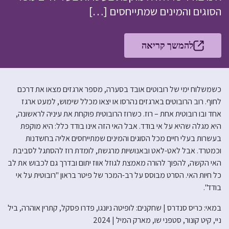
הסוגים והמינים שמתייחסים […]
להמשך קריאה
כשמשלוח ימי של רובוטים אובד בסערה, מספר ארגזים מצאו את דרכם
לחוף. רוב הרובוטים בארגזים נהרסו או יצאו מכלל שימוש, למעט ארגז
אחד ובו רובוטית אחת – רוז. כשרוז הרובוטית פוקחת את עיניה לראשונה,
היא מגלה שהיא על אי בודד. אבל האי הזה אינו בודד כלל: היא מוקפת
בעשרות בעלי חיים מכל הסוגים והמינים שמתייחסים אליה בחשדנות
וכמטרד. אבל לאט-לאט ובאנושיות מרגשת, לומדת רוז להסתגל לסביבת
האי הקשה, להפוך להורה מאמצת לגוזל אווז יתום ובדרך גם לכבוש את לב
כל חיות האי. הסרט מבוסס על רב-המכר של פיטר בראון "רובוטית על אי
בודד".
במאי: כריס סנדרס | שחקנים: לופיטה ניונגו, פדרו פסקל, קתרין אוהרה, ביל
ניי, קיט קונור, סטפני שו, מארק המיל | 2024