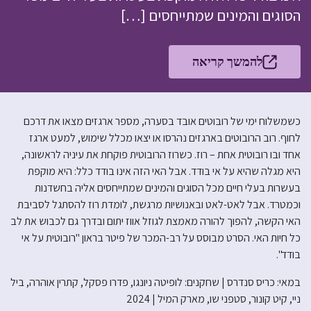
הסוגים והמינים שמתייחסים […]
להמשך קריאה
כשמשלוח ימי של רובוטים אובד בסערה, מספר ארגזים מצאו את דרכם
לחוף. רוב הרובוטים בארגזים נהרסו או יצאו מכלל שימוש, למעט ארגז
אחד ובו רובוטית אחת – רוז. כשרוז הרובוטית פוקחת את עיניה לראשונה,
היא מגלה שהיא על אי בודד. אבל האי הזה אינו בודד כלל: היא מוקפת
בעשרות בעלי חיים מכל הסוגים והמינים שמתייחסים אליה בחשדנות
וכמטרד. אבל לאט-לאט ובאנושיות מרגשת, לומדת רוז להסתגל לסביבת
האי הקשה, להפוך להורה מאמצת לגוזל אווז יתום ובדרך גם לכבוש את לב
כל חיות האי. הסרט מבוסס על רב-המכר של פיטר בראון "רובוטית על אי
בודד".
במאי: כריס סנדרס | שחקנים: לופיטה ניונגו, פדרו פסקל, קתרין אוהרה, ביל
ניי, קיט קונור, סטפני שו, מארק המיל | 2024