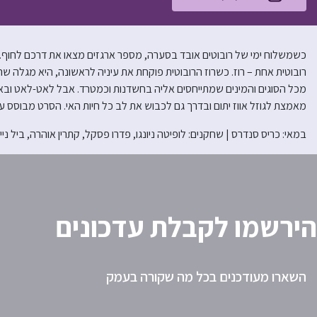
כשמשלוח ימי של רובוטים אובד בסערה, מספר ארגזים מצאו את דרכם לחוף. רו
רובוטית אחת – רוז. כשרוז הרובוטית פוקחת את עיניה לראשונה, היא מגלה שה
מכל הסוגים והמינים שמתייחסים אליה בחשדנות וכמטרד. אבל לאט-לאט ובא
מאמצת לגוזל אווז יתום ובדרך גם לכבוש את לב כל חיות האי. הסרט מבוסס על
במאי: כריס סנדרס | שחקנים: לופיטה ניונגו, פדרו פסקל, קתרין אוהרה, ביל ניי, קי
הירשמו לקבלת עדכונים
השארו מעודכנים בכל מה שקורה בעמק