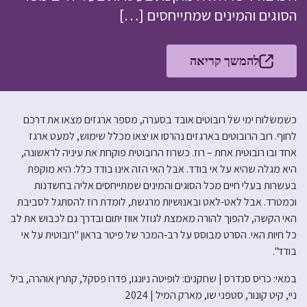
הסוגים והמינים שמתייחסים […]
להמשך קריאה
כשמשלוח ימי של רובוטים אובד בסערה, מספר ארגזים מצאו את דרכם
לחוף. רוב הרובוטים בארגזים נהרסו או יצאו מכלל שימוש, למעט ארגז
אחד ובו רובוטית אחת – רוז. כשרוז הרובוטית פוקחת את עיניה לראשונה,
היא מגלה שהיא על אי בודד. אבל האי הזה אינו בודד כלל: היא מוקפת
בעשרות בעלי חיים מכל הסוגים והמינים שמתייחסים אליה בחשדנות
וכמטרד. אבל לאט-לאט ובאנושיות מרגשת, לומדת רוז להסתגל לסביבת
האי הקשה, להפוך להורה מאמצת לגוזל אווז יתום ובדרך גם לכבוש את לב
כל חיות האי. הסרט מבוסס על רב-המכר של פיטר בראון "רובוטית על אי
בודד".
במאי: כריס סנדרס | שחקנים: לופיטה ניונגו, פדרו פסקל, קתרין אוהרה, ביל
ניי, קיט קונור, סטפני שו, מארק המיל | 2024