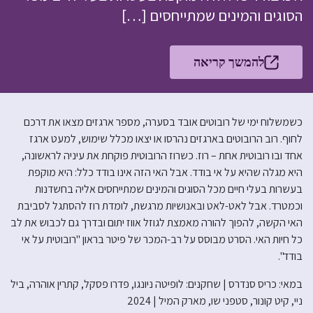
הסוגים והמינים שמתייחסים […]
להמשך קריאה
כשמשלוח ימי של רובוטים אובד בסערה, מספר ארגזים מצאו את דרכם
לחוף. רוב הרובוטים בארגזים נהרסו או יצאו מכלל שימוש, למעט ארגז
אחד ובו רובוטית אחת – רוז. כשרוז הרובוטית פוקחת את עיניה לראשונה,
היא מגלה שהיא על אי בודד. אבל האי הזה אינו בודד כלל: היא מוקפת
בעשרות בעלי חיים מכל הסוגים והמינים שמתייחסים אליה בחשדנות
וכמטרד. אבל לאט-לאט ובאנושיות מרגשת, לומדת רוז להסתגל לסביבת
האי הקשה, להפוך להורה מאמצת לגוזל אווז יתום ובדרך גם לכבוש את לב
כל חיות האי. הסרט מבוסס על רב-המכר של פיטר בראון "רובוטית על אי
בודד".
במאי: כריס סנדרס | שחקנים: לופיטה ניונגו, פדרו פסקל, קתרין אוהרה, ביל
ניי, קיט קונור, סטפני שו, מארק המיל | 2024