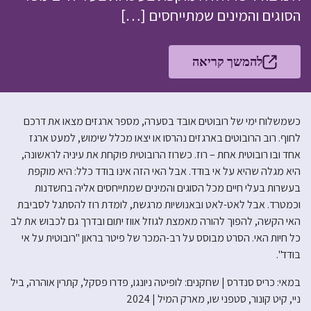
הסוגים והמינים שמתייחסים […]
להמשך קריאה
כשמשלוח ימי של רובוטים אובד בסערה, מספר ארגזים מצאו את דרכם
לחוף. רוב הרובוטים בארגזים נהרסו או יצאו מכלל שימוש, למעט ארגז
אחד ובו רובוטית אחת – רוז. כשרוז הרובוטית פוקחת את עיניה לראשונה,
היא מגלה שהיא על אי בודד. אבל האי הזה אינו בודד כלל: היא מוקפת
בעשרות בעלי חיים מכל הסוגים והמינים שמתייחסים אליה בחשדנות
וכמטרד. אבל לאט-לאט ובאנושיות מרגשת, לומדת רוז להסתגל לסביבת
האי הקשה, להפוך להורה מאמצת לגוזל אווז יתום ובדרך גם לכבוש את לב
כל חיות האי. הסרט מבוסס על רב-המכר של פיטר בראון "רובוטית על אי
בודד".
במאי: כריס סנדרס | שחקנים: לופיטה ניונגו, פדרו פסקל, קתרין אוהרה, ביל
ניי, קיט קונור, סטפני שו, מארק המיל | 2024