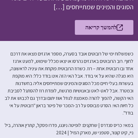
הסוגים והמינים שמתייחסים […]
להמשך קריאה
כשמשלוח ימי של רובוטים אובד בסערה, מספר ארגזים מצאו את דרכם
לחוף. רוב הרובוטים בארגזים נהרסו או יצאו מכלל שימוש, למעט ארגז
אחד ובו רובוטית אחת – רוז. כשרוז הרובוטית פוקחת את עיניה לראשונה,
היא מגלה שהיא על אי בודד. אבל האי הזה אינו בודד כלל: היא מוקפת
בעשרות בעלי חיים מכל הסוגים והמינים שמתייחסים אליה בחשדנות
וכמטרד. אבל לאט-לאט ובאנושיות מרגשת, לומדת רוז להסתגל לסביבת
האי הקשה, להפוך להורה מאמצת לגוזל אווז יתום ובדרך גם לכבוש את לב
כל חיות האי. הסרט מבוסס על רב-המכר של פיטר בראון "רובוטית על אי
בודד".
במאי: כריס סנדרס | שחקנים: לופיטה ניונגו, פדרו פסקל, קתרין אוהרה, ביל
ניי, קיט קונור, סטפני שו, מארק המיל | 2024