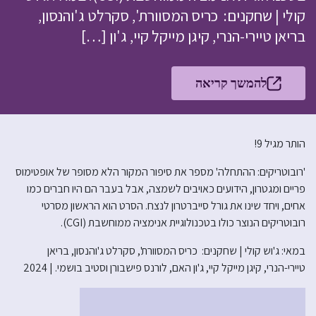
קולי | שחקנים: כריס המסוורת', סקרלט ג'והנסון,
בריאן טיירי-הנרי, קיגן מייקל קיי, ג'ון […]
להמשך קריאה
הותר מגיל 9!
'רובוטריקים: ההתחלה' מספר את סיפור המקור הלא מסופר של אופטימוס
פריים ומגטרון, הידועים כאויבים לשמצה, אבל בעבר הם היו חברים כמו
אחים, ויחד שינו את גורל סייברטרון לנצח. הסרט הוא הראשון מסרטי
רובוטריקים הנוצר כולו בטכנולוגיית אנימציה ממוחשבת (CGI).
במאי: ג'וש קולי | שחקנים: כריס המסוורת', סקרלט ג'והנסון, בריאן
טיירי-הנרי, קיגן מייקל קיי, ג'ון האם, לורנס פישבורן וסטיב בושמי. | 2024