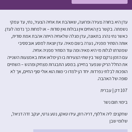
עדן היא בחורה צעירה ופרועה, שאוהבת את אחיה הצעיר, נתי, עד עמקי
נשמתה. בקשר בין האחים אין גבולות ואין סודות – או לפחות כך נדמה לעדן.
כאשר נתי נהרג בתאונה, עדן מגלה שלאחיה הייתה אהבת אמת סודית,
אותה הסתיר מפניה, נערה בשם מאיה. עדן יוצאת למסע אובססיבי
שמטרתו לגלות מי היא מאיה ומה עוד הסתיר מפניה אחיה.
עם הזמן נרקם קשר בין שתי הצעירות בו הן ימלאו אחת באמצעות השנייה
את החלל הריק שנפער בחייהן. במסע התבגרות מצחיק ומרגש – השתיים
הופכות לבלתי נפרדות. יחד הן ילמדו כי מוות הוא אולי סוף החיים, אך לא
סופה של האהבה.
107 דק | עברית
בימוי: תום נשר
שחקנים: ליה אללוף, דריה רוזן, עידו טאקו, נטע גרטי, יעקב זדה דניאל,
שלומי שבן