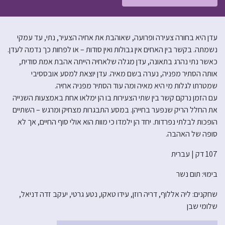
עדן היא בחורה צעירה ופרועה, שאוהבת את אחיה הצעיר, נתי, עד עמקי
נשמתה. בקשר בין האחים אין גבולות ואין סודות – או לפחות כך נדמה לעדן.
כאשר נתי נהרג בתאונה, עדן מגלה שלאחיה הייתה אהבת אמת סודית,
אותה הסתיר מפניה, נערה בשם מאיה. עדן יוצאת למסע אובססיבי
שמטרתו לגלות מי היא מאיה ומה עוד הסתיר מפניה אחיה.
עם הזמן נרקם קשר בין שתי הצעירות בו הן ימלאו אחת באמצעות השנייה
את החלל הריק שנפער בחייהן. במסע התבגרות מצחיק ומרגש – השתיים
הופכות לבלתי נפרדות. יחד הן ילמדו כי מוות הוא אולי סוף החיים, אך לא
סופה של האהבה.
107 דק | עברית
בימוי: תום נשר
שחקנים: ליה אללוף, דריה רוזן, עידו טאקו, נטע גרטי, יעקב זדה דניאל,
שלומי שבן