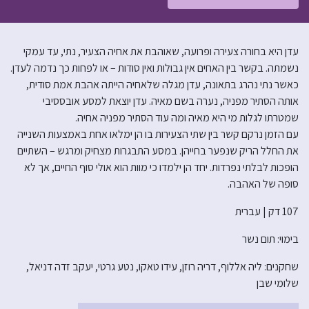
עדן היא בחורה צעירה ופרועה, שאוהבת את אחיה הצעיר, נתי, עד עמקי
נשמתה. בקשר בין האחים אין גבולות ואין סודות – או לפחות כך נדמה לעדן.
כאשר נתי נהרג בתאונה, עדן מגלה שלאחיה הייתה אהבת אמת סודית,
אותה הסתיר מפניה, נערה בשם מאיה. עדן יוצאת למסע אובססיבי
שמטרתו לגלות מי היא מאיה ומה עוד הסתיר מפניה אחיה.
עם הזמן נרקם קשר בין שתי הצעירות בו הן ימלאו אחת באמצעות השנייה
את החלל הריק שנפער בחייהן. במסע התבגרות מצחיק ומרגש – השתיים
הופכות לבלתי נפרדות. יחד הן ילמדו כי מוות הוא אולי סוף החיים, אך לא
סופה של האהבה.
107 דק | עברית
בימוי: תום נשר
שחקנים: ליה אללוף, דריה רוזן, עידו טאקו, נטע גרטי, יעקב זדה דניאל,
שלומי שבן