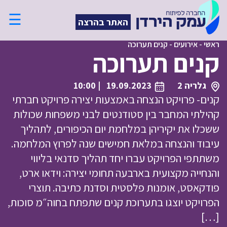
☰
האתר בהרצה
ראשי
-
אירועים
-
קנים תערוכה
קנים תערוכה
גלריה 2
19.09.2023
| 10:00
קנים- פרויקט הנצחה באמצעות יצירה פרויקט חברתי
קהילתי המחבר בין סטודנטים לבני משפחות שכולות
ששכלו את יקיריהן במלחמת יום הכיפורים, לתהליך
עיבוד והנצחה במלאת חמישים שנה לפרוץ המלחמה.
משתתפי הפרויקט עברו יחד תהליך סדנאי בליווי
והנחייה מקצועית בארבעה תחומי יצירה: וידאו ארט,
פודקאסט, אומנות פלסטית וסדנת כתיבה. תוצרי
הפרויקט יוצגו בתערוכת קנים שתפתח בחוה״מ סוכות,
[…]