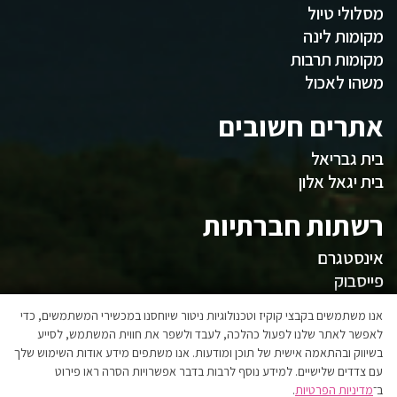
מסלולי טיול
מקומות לינה
מקומות תרבות
משהו לאכול
אתרים חשובים
בית גבריאל
בית יגאל אלון
רשתות חברתיות
אינסטגרם
פייסבוק
המועצה
אנו משתמשים בקבצי קוקיז וטכנולוגיות ניטור שיוחסנו במכשירי המשתמשים, כדי
לאפשר לאתר שלנו לפעול כהלכה, לעבד ולשפר את חווית המשתמש, לסייע
בשיווק ובהתאמה אישית של תוכן ומודעות. אנו משתפים מידע אודות השימוש שלך
אגפי המועצה
עם צדדים שלישיים. למידע נוסף לרבות בדבר אפשרויות הסרה ראו פירוט
הצהרת נגישות
ב־
מדיניות הפרטיות
.