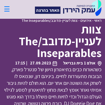
☰
האתר בהרצה
ראשי
-
אירועים
-
צוות לעניין-מדובב/The Inseparables
צוות
לעניין-מדובב/The
Inseparables
אולם 1 בית גבריאל
27.09.2023
| 17:15
כשהאורות כבים בתיאטרון הישן של סנטרל פארק,
הבובות מתעוררות לחיים. ביניהם דון, שנמאס לו
לשחק את השוטה יום אחר יום. הוא חולם להיות גיבור
אמיתי ואוזר אומץ לצאת מחוץ לתיאטרון למסע לגילוי
העולם הגדול וכדי לחיות חיים משלו! בדרך הוא פוגש
את DJ Doggie Dog, בובת פרווה נטושה, שרוצה