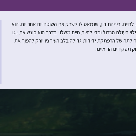
יים. ביניהם דון, שנמאס לו לשחק את השוטה יום אחר יום. הוא
חולם להיות גיבור אמיתי ואוזר אומץ לצאת מחוץ לתיאטרון למסע לגילוי העולם הגדול וכדי לחיות חיים משלו! בדרך הוא פוגש את DJ
זוהי תחילתה של הרפתקת ידידות גדולה בלב העיר ניו יורק להפוך את
ק תפקידים הרואיים!