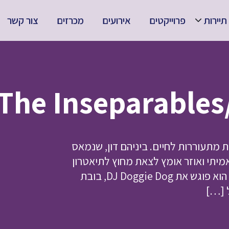
תיירות
פרוייקטים
אירועים
מכרזים
צור קשר
 מתעוררות לחיים. ביניהם דון, שנמאס
אמיתי ואוזר אומץ לצאת מחוץ לתיאטרון
למסע לגילוי העולם הגדול וכדי לחיות חיים משלו! בדרך הוא פוגש את DJ Doggie Dog, בובת
ל […]