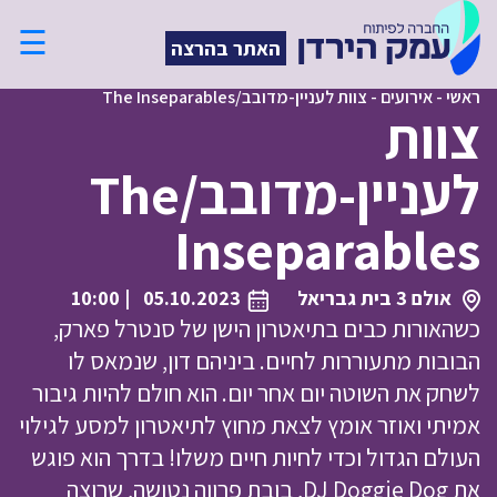
☰
האתר בהרצה
ראשי
-
אירועים
-
צוות לעניין-מדובב/The Inseparables
צוות
לעניין-מדובב/The
Inseparables
אולם 3 בית גבריאל
05.10.2023
| 10:00
כשהאורות כבים בתיאטרון הישן של סנטרל פארק,
הבובות מתעוררות לחיים. ביניהם דון, שנמאס לו
לשחק את השוטה יום אחר יום. הוא חולם להיות גיבור
אמיתי ואוזר אומץ לצאת מחוץ לתיאטרון למסע לגילוי
העולם הגדול וכדי לחיות חיים משלו! בדרך הוא פוגש
את DJ Doggie Dog, בובת פרווה נטושה, שרוצה