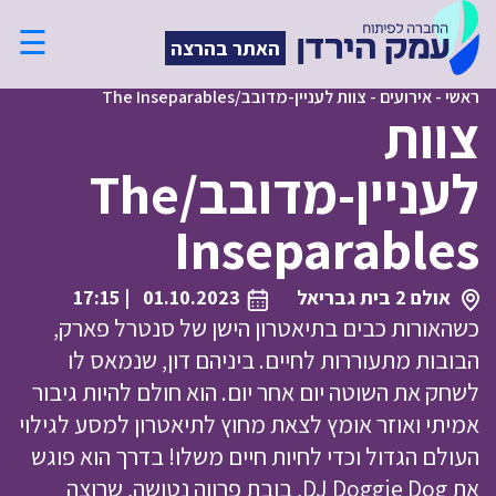
☰
האתר בהרצה
ראשי
-
אירועים
-
צוות לעניין-מדובב/The Inseparables
צוות
לעניין-מדובב/The
Inseparables
אולם 2 בית גבריאל
01.10.2023
| 17:15
כשהאורות כבים בתיאטרון הישן של סנטרל פארק,
הבובות מתעוררות לחיים. ביניהם דון, שנמאס לו
לשחק את השוטה יום אחר יום. הוא חולם להיות גיבור
אמיתי ואוזר אומץ לצאת מחוץ לתיאטרון למסע לגילוי
העולם הגדול וכדי לחיות חיים משלו! בדרך הוא פוגש
את DJ Doggie Dog, בובת פרווה נטושה, שרוצה