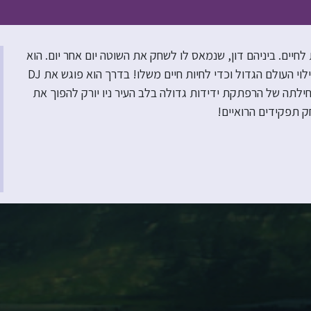
יים. ביניהם דון, שנמאס לו לשחק את השוטה יום אחר יום. הוא
חולם להיות גיבור אמיתי ואוזר אומץ לצאת מחוץ לתיאטרון למסע לגילוי העולם הגדול וכדי לחיות חיים משלו! בדרך הוא פוגש את DJ
זוהי תחילתה של הרפתקת ידידות גדולה בלב העיר ניו יורק להפוך את
ק תפקידים הרואיים!