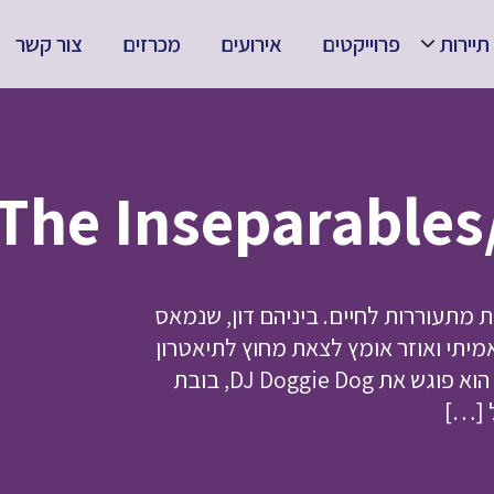
תיירות
פרוייקטים
אירועים
מכרזים
צור קשר
 מתעוררות לחיים. ביניהם דון, שנמאס
אמיתי ואוזר אומץ לצאת מחוץ לתיאטרון
למסע לגילוי העולם הגדול וכדי לחיות חיים משלו! בדרך הוא פוגש את DJ Doggie Dog, בובת
ל […]