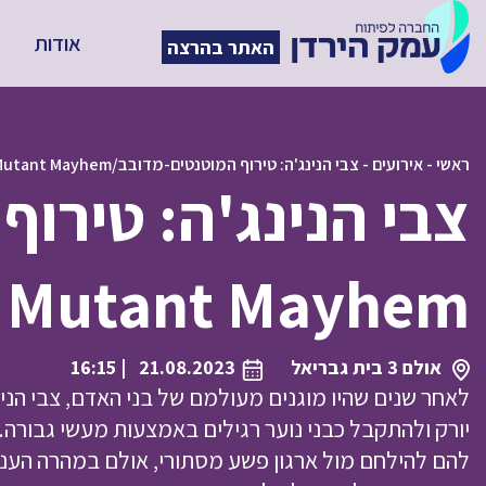
אודות
האתר בהרצה
ראשי
-
אירועים
-
צבי הנינג'ה: טירוף המוטנטים-מדובב/Teenage Mutant Ninja Turtles: Mutant Mayhem
s: Mutant Mayhem
אולם 3 בית גבריאל
21.08.2023
| 16:15
לאחר שנים שהיו מוגנים מעולמם של בני האדם, צבי הנינ
יורק ולהתקבל כבני נוער רגילים באמצעות מעשי גבורה.
להם להילחם מול ארגון פשע מסתורי, אולם במהרה העני