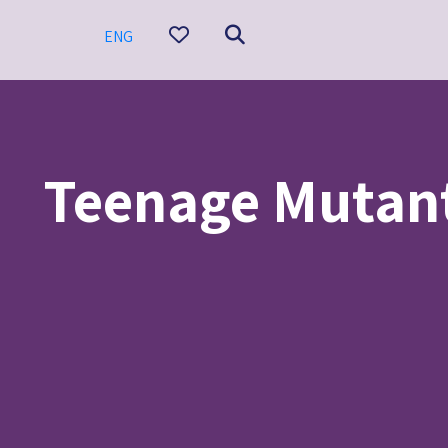
ENG
י הנינג'ה: טירוף המוטנטים-מדובב/Teenage Mutant