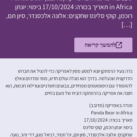
in Africa תאריך בכורה: 17/10/2024 בימוי: יונתן
רוכמן, קוקי סלינס שחקנים: אלונה אלכסנדר, סיון תם,
[…]
להמשך קריאה
נדה צעיר הרפתקן יוצא למסע מסין לאפריקה כדי להציל את חברתו
הדרקונית שנעלמה. בדרך הוא מגלה עולם חדש, מוזר ומדהים ונאלץ
להתמודד עם היפופוטמים מפחידים, צבועים חשדניים וגורילות חכמות, הוא
חוצה את אפריקה בהרפתקה דובית של פעם בחיים.
פנדה באפריקה (מדובב)
Panda Bear in Africa
תאריך בכורה: 17/10/2024
בימוי: יונתן רוכמן, קוקי סלינס
שחקנים: אלונה אלכסנדר, סיון תם, יגל תמיר, דניאל מגון, דדי זהר, נועה