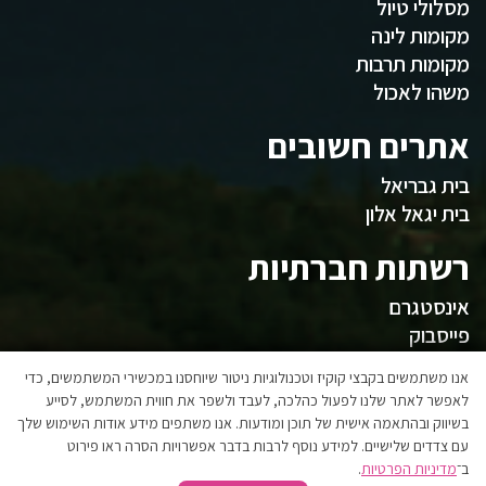
מסלולי טיול
מקומות לינה
מקומות תרבות
משהו לאכול
אתרים חשובים
בית גבריאל
בית יגאל אלון
רשתות חברתיות
אינסטגרם
פייסבוק
המועצה
אנו משתמשים בקבצי קוקיז וטכנולוגיות ניטור שיוחסנו במכשירי המשתמשים, כדי
לאפשר לאתר שלנו לפעול כהלכה, לעבד ולשפר את חווית המשתמש, לסייע
בשיווק ובהתאמה אישית של תוכן ומודעות. אנו משתפים מידע אודות השימוש שלך
אגפי המועצה
עם צדדים שלישיים. למידע נוסף לרבות בדבר אפשרויות הסרה ראו פירוט
הצהרת נגישות
ב־
מדיניות הפרטיות
.