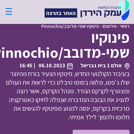
☰
האתר בהרצה
ראשי
-
אירועים
-
פינוקיו שמי-מדובב/Pinnochio
פינוקיו
שמי-מדובב/Pinnochio
אולם 1 בית גבריאל
06.10.2023
| 16:45
בעיבוד הקולנועי החדש, פינוקיו הצעיר בורח מהיוצר
שלו ג'פטו, מלווה בסוסו טיבלט כדי לראות את העולם
ומצטרף לקרקס הנודד. מנהל הקרקס, אשר רוצה
להציג את הבובה המדברת שנפלה לחיקו כאטרקציה
מרכזית בקרקס, ינסה למנוע מפינוקיו להגשים את
חלומו ולהפוך לילד אמיתי.