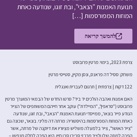
תנועת האמנות "הנאבי", ובת זוגו, שנודעה כאחת
המוזות המפורסמות […]
להמשך קריאה
צרפת 2023, בימוי: מרטין פרובוסט
משחק: ססיל דה פראנס, ונסן מקיין, סטייסי מרטין
122 דקות | צרפתית | תרגום לעברית ואנגלית
האם אמנות ואהבה הולכים יד ביד? סרטו החדש של הבמאי המוערך מרטין
פרובוסט ("סראפין", "המיילדת") עוקב אחר חייהם המשותפים של הצייר
הנודע פייר בונאר, ממייסדי תנועת האמנות "הנאבי", ובת זוגו, שנודעה
כאחת המוזות המפורסמות בהיסטוריה: מרתה דה מליני. בונאר, שכונה גם
"צייר האושר", צייר בלמעלה משליש מציוריו את דיוקנה של מרתה, אשר
הפכה למוזה שלו ולציר מרכזי סביבו סבו חייו. היא הפכה לחלק מנפשו –