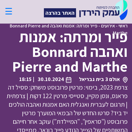
☰
האתר בהרצה
ראשי
-
אירועים
-
פייר ומרתה: אמנות ואהבה Bonnard Pierre and
פייר ומרתה: אמנות
Marthe
ואהבה Bonnard
Pierre and Marthe
אולם 3 בית גבריאל
30.10.2024
| 18:15
צרפת 2023, בימוי: מרטין פרובוסט משחק: ססיל דה
פראנס, ונסן מקיין, סטייסי מרטין 122 דקות | צרפתית
| תרגום לעברית ואנגלית האם אמנות ואהבה הולכים
יד ביד? סרטו החדש של הבמאי המוערך מרטין
פרובוסט ("סראפין", "המיילדת") עוקב אחר חייהם
המשותפים של הצייר הנודע פייר בונאר, ממייסדי