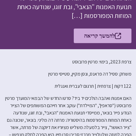
תנועת האמנות "הנאבי", ובת זוגו, שנודעה כאחת
המוזות המפורסמות […]
להמשך קריאה
צרפת 2023, בימוי: מרטין פרובוסט
משחק: ססיל דה פראנס, ונסן מקיין, סטייסי מרטין
122 דקות | צרפתית | תרגום לעברית ואנגלית
האם אמנות ואהבה הולכים יד ביד? סרטו החדש של הבמאי המוערך מרטין
פרובוסט ("סראפין", "המיילדת") עוקב אחר חייהם המשותפים של הצייר
הנודע פייר בונאר, ממייסדי תנועת האמנות "הנאבי", ובת זוגו, שנודעה
כאחת המוזות המפורסמות בהיסטוריה: מרתה דה מליני. בונאר, שכונה גם
"צייר האושר", צייר בלמעלה משליש מציוריו את דיוקנה של מרתה, אשר
הפכה למוזה שלו ולציר מרכזי סביבו סבו חייו. היא הפכה לחלק מנפשו –