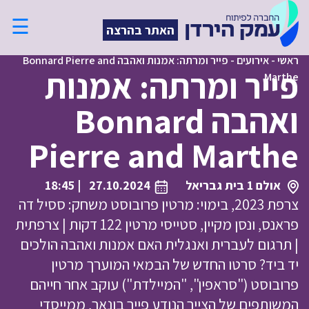
☰
האתר בהרצה
ראשי
-
אירועים
-
פייר ומרתה: אמנות ואהבה Bonnard Pierre and
פייר ומרתה: אמנות
Marthe
ואהבה Bonnard
Pierre and Marthe
אולם 1 בית גבריאל
27.10.2024
| 18:45
צרפת 2023, בימוי: מרטין פרובוסט משחק: ססיל דה
פראנס, ונסן מקיין, סטייסי מרטין 122 דקות | צרפתית
| תרגום לעברית ואנגלית האם אמנות ואהבה הולכים
יד ביד? סרטו החדש של הבמאי המוערך מרטין
פרובוסט ("סראפין", "המיילדת") עוקב אחר חייהם
המשותפים של הצייר הנודע פייר בונאר, ממייסדי