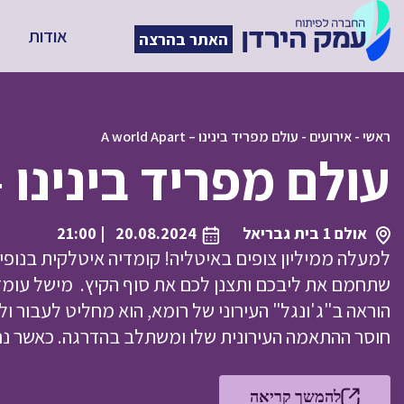
אודות
האתר בהרצה
ראשי
-
אירועים
-
עולם מפריד בינינו – A world Apart
עולם מפריד בינינו – world Apart
אולם 1 בית גבריאל
20.08.2024
| 21:00
למעלה ממיליון צופים באיטליה! קומדיה איטלקית בנופי
הוראה ב"ג'ונגל" העירוני של רומא, הוא מחליט לעבור 
חוסר ההתאמה העירונית שלו ומשתלב בהדרגה. כאשר 
להמשך קריאה