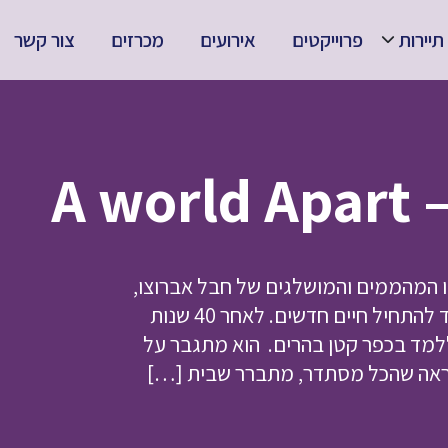
תיירות
פרוייקטים
אירועים
מכרזים
צור קשר
A 
ו המהממים והמושלגים של חבל אברוצו,
שתחמם את ליבכם ותצנן לכם את סוף הקיץ. מישל עומד להתחיל חיים חדשים. לאחר 40 שנות
וללמד בכפר קטן בהרים. הוא מתגבר על
נראה שהכל מסתדר, מתברר שבית […]