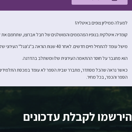
למעלה ממיליון צופים באיטליה!
קומדיה איטלקית בנופיו המהממים והמושלגים של חבל אברוצו, שתחמם את לי
מישל עומד להתחיל חיים חדשים. לאחר 40 שנות הוראה ב"ג'ונגל" העירוני של רומא, הוא מחליט לעבור וללמד בכפר קטן בהרים.
הוא מתגבר על חוסר ההתאמה העירונית שלו ומשתלב בהדרגה.
כאשר נראה שהכל מסתדר, מתברר שבית הספר לא עומד במכסת התלמידים הנדר
הספר והכפר, בכל מחיר.
הירשמו לקבלת עדכונים