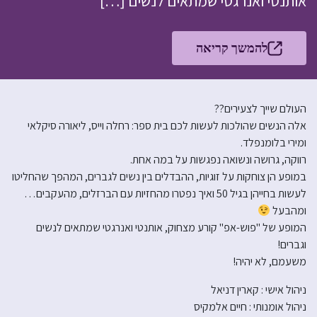
אותנטי ואנרגטי שמתאים לנשים […]
להמשך קריאה
העולם שייך לצעירים??
אלה הנשים שהולכות לעשות לכם בית ספר: רחלה וייס, ליאורה סיקלאי
ומירי בלומנפלד.
רווקה, גרושה ונשואה נפגשות על במה אחת.
במופע הן צוחקות על זוגיות, ההבדלים בין נשים לגברים, המהפך שהחליטו
לעשות בחייהן בגיל 50 ואיך נפטרו מהחזיות עם הברזלים, מהעקבים…
ומהבעל
המופע של "פוש-אפ" קורע מצחוק, אותנטי ואנרגטי שמתאים לנשים
וגברים!
משעמם, לא יהיה!
ניהול אישי : קארין דניאל
ניהול אומנותי : חיים אלמקיס