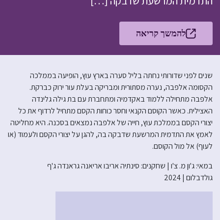
התדמית המרשעת שדבקה […]
להמשך קריאה
שנים לפני שדורותי נחתה בליל סערה בארץ עוץ, הופיעה בממלכה
הקסומה אלפבה, נערה מסתורית ומבריקה בעלת עור ירוק כברקת.
אלפבה מתחילה ללמוד באקדמיה ומתחברת עם בת גילה גלינדה
האצילית. כאשר הקוסם הקנאי וחסר כוחות הקסם מתחיל לרדוף את כל
יצורי הקסם בממלכת עוץ, חייה של אלפבה נמצאים בסכנה. היא מחליטה
לאמץ את התדמית המרשעת שדבקה בה, להגן על יצורי הקסם ולעמוד (או
לעוף) אל מול הקוסם.
במאי: ג'ון מ. צ'ו | שחקנים: סינתיה אריבו אריאנה גראנדה ג'ף
גולדבלום | 2024