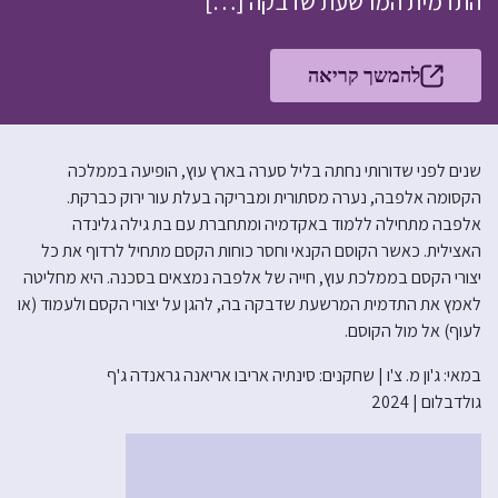
התדמית המרשעת שדבקה […]
להמשך קריאה
שנים לפני שדורותי נחתה בליל סערה בארץ עוץ, הופיעה בממלכה
הקסומה אלפבה, נערה מסתורית ומבריקה בעלת עור ירוק כברקת.
אלפבה מתחילה ללמוד באקדמיה ומתחברת עם בת גילה גלינדה
האצילית. כאשר הקוסם הקנאי וחסר כוחות הקסם מתחיל לרדוף את כל
יצורי הקסם בממלכת עוץ, חייה של אלפבה נמצאים בסכנה. היא מחליטה
לאמץ את התדמית המרשעת שדבקה בה, להגן על יצורי הקסם ולעמוד (או
לעוף) אל מול הקוסם.
במאי: ג'ון מ. צ'ו | שחקנים: סינתיה אריבו אריאנה גראנדה ג'ף
גולדבלום | 2024