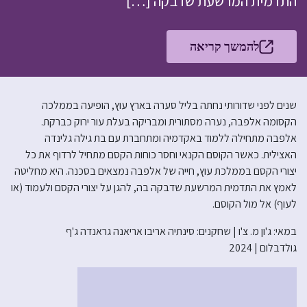
התדמית המרשעת שדבקה […]
להמשך קריאה
שנים לפני שדורותי נחתה בליל סערה בארץ עוץ, הופיעה בממלכה
הקסומה אלפבה, נערה מסתורית ומבריקה בעלת עור ירוק כברקת.
אלפבה מתחילה ללמוד באקדמיה ומתחברת עם בת גילה גלינדה
האצילית. כאשר הקוסם הקנאי וחסר כוחות הקסם מתחיל לרדוף את כל
יצורי הקסם בממלכת עוץ, חייה של אלפבה נמצאים בסכנה. היא מחליטה
לאמץ את התדמית המרשעת שדבקה בה, להגן על יצורי הקסם ולעמוד (או
לעוף) אל מול הקוסם.
במאי: ג'ון מ. צ'ו | שחקנים: סינתיה אריבו אריאנה גראנדה ג'ף
גולדבלום | 2024