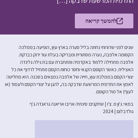
התדמית המרשעת שדבקה […]
להמשך קריאה
שנים לפני שדורותי נחתה בליל סערה בארץ עוץ, הופיעה בממלכה
הקסומה אלפבה, נערה מסתורית ומבריקה בעלת עור ירוק כברקת.
אלפבה מתחילה ללמוד באקדמיה ומתחברת עם בת גילה גלינדה
האצילית. כאשר הקוסם הקנאי וחסר כוחות הקסם מתחיל לרדוף את כל
יצורי הקסם בממלכת עוץ, חייה של אלפבה נמצאים בסכנה. היא מחליטה
לאמץ את התדמית המרשעת שדבקה בה, להגן על יצורי הקסם ולעמוד (או
לעוף) אל מול הקוסם.
במאי: ג'ון מ. צ'ו | שחקנים: סינתיה אריבו אריאנה גראנדה ג'ף
גולדבלום | 2024