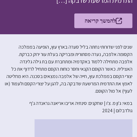
התדמית המרשעת שדבקה […]
להמשך קריאה
שנים לפני שדורותי נחתה בליל סערה בארץ עוץ, הופיעה בממלכה
הקסומה אלפבה, נערה מסתורית ומבריקה בעלת עור ירוק כברקת.
אלפבה מתחילה ללמוד באקדמיה ומתחברת עם בת גילה גלינדה
האצילית. כאשר הקוסם הקנאי וחסר כוחות הקסם מתחיל לרדוף את כל
יצורי הקסם בממלכת עוץ, חייה של אלפבה נמצאים בסכנה. היא מחליטה
לאמץ את התדמית המרשעת שדבקה בה, להגן על יצורי הקסם ולעמוד (או
לעוף) אל מול הקוסם.
במאי: ג'ון מ. צ'ו | שחקנים: סינתיה אריבו אריאנה גראנדה ג'ף
גולדבלום | 2024