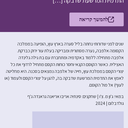
התדמית המרשעת שדבקה […]
להמשך קריאה
שנים לפני שדורותי נחתה בליל סערה בארץ עוץ, הופיעה בממלכה
הקסומה אלפבה, נערה מסתורית ומבריקה בעלת עור ירוק כברקת.
אלפבה מתחילה ללמוד באקדמיה ומתחברת עם בת גילה גלינדה
האצילית. כאשר הקוסם הקנאי וחסר כוחות הקסם מתחיל לרדוף את כל
יצורי הקסם בממלכת עוץ, חייה של אלפבה נמצאים בסכנה. היא מחליטה
לאמץ את התדמית המרשעת שדבקה בה, להגן על יצורי הקסם ולעמוד (או
לעוף) אל מול הקוסם.
במאי: ג'ון מ. צ'ו | שחקנים: סינתיה אריבו אריאנה גראנדה ג'ף
גולדבלום | 2024