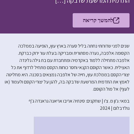
התדמית המרשעת שדבקה […]
להמשך קריאה
שנים לפני שדורותי נחתה בליל סערה בארץ עוץ, הופיעה בממלכה
הקסומה אלפבה, נערה מסתורית ומבריקה בעלת עור ירוק כברקת.
אלפבה מתחילה ללמוד באקדמיה ומתחברת עם בת גילה גלינדה
האצילית. כאשר הקוסם הקנאי וחסר כוחות הקסם מתחיל לרדוף את כל
יצורי הקסם בממלכת עוץ, חייה של אלפבה נמצאים בסכנה. היא מחליטה
לאמץ את התדמית המרשעת שדבקה בה, להגן על יצורי הקסם ולעמוד (או
לעוף) אל מול הקוסם.
במאי: ג'ון מ. צ'ו | שחקנים: סינתיה אריבו אריאנה גראנדה ג'ף
גולדבלום | 2024