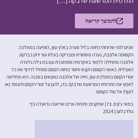
התדמית המרשעת שדבקה […]
להמשך קריאה
שנים לפני שדורותי נחתה בליל סערה בארץ עוץ, הופיעה בממלכה
הקסומה אלפבה, נערה מסתורית ומבריקה בעלת עור ירוק כברקת.
אלפבה מתחילה ללמוד באקדמיה ומתחברת עם בת גילה גלינדה
האצילית. כאשר הקוסם הקנאי וחסר כוחות הקסם מתחיל לרדוף את כל
יצורי הקסם בממלכת עוץ, חייה של אלפבה נמצאים בסכנה. היא מחליטה
לאמץ את התדמית המרשעת שדבקה בה, להגן על יצורי הקסם ולעמוד (או
לעוף) אל מול הקוסם.
במאי: ג'ון מ. צ'ו | שחקנים: סינתיה אריבו אריאנה גראנדה ג'ף
גולדבלום | 2024