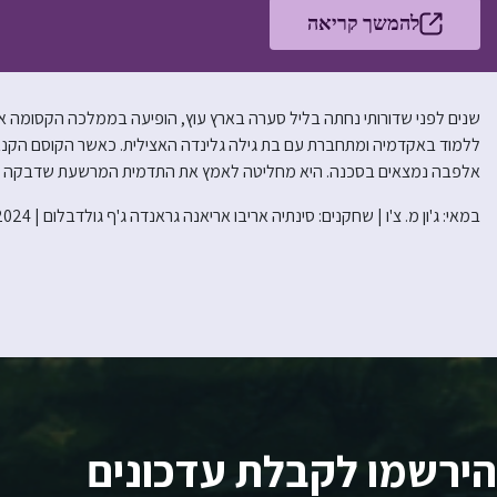
להמשך קריאה
שנים לפני שדורותי נחתה בליל סערה בארץ עוץ, הופיעה בממלכה הקסומה 
ללמוד באקדמיה ומתחברת עם בת גילה גלינדה האצילית. כאשר הקוסם הקנאי
אלפבה נמצאים בסכנה. היא מחליטה לאמץ את התדמית המרשעת שדבקה בה, ל
במאי: ג'ון מ. צ'ו | שחקנים: סינתיה אריבו אריאנה גראנדה ג'ף גולדבלום | 2024
הירשמו לקבלת עדכונים