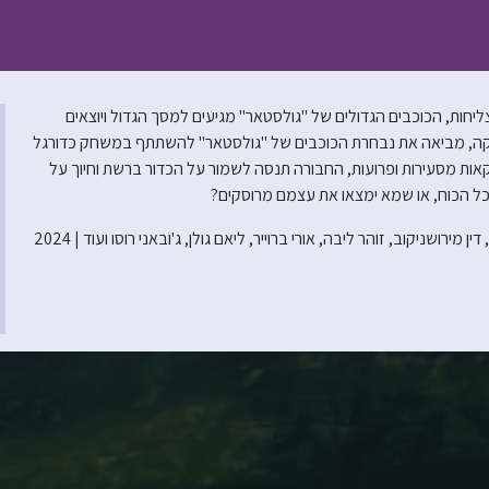
וע עם קומדיית קיץ פרועה לכל המשפחה! אחרי 11 עונות מצליחות, הכוכבים הגדולים של "גולסטאר" מגיעים למסך הגדול ויוצאים
ה, מביאה את נבחרת הכוכבים של "גולסטאר" להשתתף במשחק כדורגל
אות מסעירות ופרועות, החבורה תנסה לשמור על הכדור ברשת וחיוך על
ל הכוח, או שמא ימצאו את עצמם מרוסקים?
 מירושניקוב, זוהר ליבה, אורי ברוייר, ליאם גולן, ג'ובאני רוסו ועוד | 2024