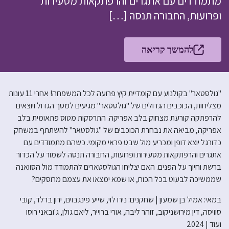
מתמודדים עם אתגרים והרפתקאות מסעירות
ופרועות, החבורה תנסה […]
להמשך קריאה
"גולסטאר" בקולנוע עם קומדיית קיץ פרועה לכל המשפחה! אחרי 11 עונות
מצליחות, הכוכבים הגדולים של "גולסטאר" מגיעים למסך הגדול ויוצאים
להרפתקה קורעת מצחוק בלב אפריקה. התרסקות מטוס פתאומית בלב
אפריקה, מביאה את נבחרת הכוכבים של "גולסטאר" להשתתף במשחק
כדורגל יוצא דופן ומכריע מול שבט פראי מקומי. כשהם מתמודדים עם
אתגרים והרפתקאות מסעירות ופרועות, החבורה תנסה לשמור על הכדור
ברשת וחיוך על הפנים. האם יצליחו הגולסטארים להתמודד מול הסוואנה
שממשיכה לבעוט בכל הכוח, או שמא ימצאו את עצמם מרוסקים?
במאי: אמיל בן שמעון | שחקנים: נירו לוי, שייע פינגבוים, ירון ברלד, קובי
סוויסה, דין מירושניקוב, זוהר ליבה, אורי ברוייר, ליאם גולן, ג'ובאני רוסו
ועוד | 2024