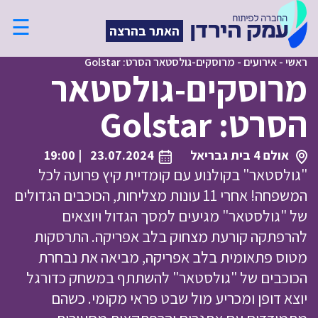
☰
האתר בהרצה
ראשי
-
אירועים
-
מרוסקים-גולסטאר הסרט: Golstar
מרוסקים-גולסטאר
הסרט: Golstar
אולם 4 בית גבריאל
23.07.2024
| 19:00
"גולסטאר" בקולנוע עם קומדיית קיץ פרועה לכל
המשפחה! אחרי 11 עונות מצליחות, הכוכבים הגדולים
של "גולסטאר" מגיעים למסך הגדול ויוצאים
להרפתקה קורעת מצחוק בלב אפריקה. התרסקות
מטוס פתאומית בלב אפריקה, מביאה את נבחרת
הכוכבים של "גולסטאר" להשתתף במשחק כדורגל
יוצא דופן ומכריע מול שבט פראי מקומי. כשהם