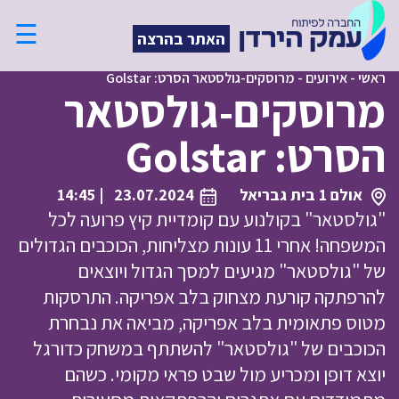
☰
האתר בהרצה
ראשי
-
אירועים
-
מרוסקים-גולסטאר הסרט: Golstar
מרוסקים-גולסטאר
הסרט: Golstar
אולם 1 בית גבריאל
23.07.2024
| 14:45
"גולסטאר" בקולנוע עם קומדיית קיץ פרועה לכל
המשפחה! אחרי 11 עונות מצליחות, הכוכבים הגדולים
של "גולסטאר" מגיעים למסך הגדול ויוצאים
להרפתקה קורעת מצחוק בלב אפריקה. התרסקות
מטוס פתאומית בלב אפריקה, מביאה את נבחרת
הכוכבים של "גולסטאר" להשתתף במשחק כדורגל
יוצא דופן ומכריע מול שבט פראי מקומי. כשהם