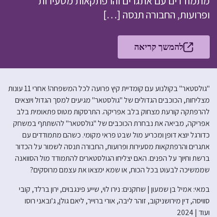
מתמודדים עם אתגרים והרפתקאות מסעירות
ופרועות, החבורה תנסה […]
להמשך קריאה
"גולסטאר" בקולנוע עם קומדיית קיץ פרועה לכל המשפחה! אחרי 11 עונות
מצליחות, הכוכבים הגדולים של "גולסטאר" מגיעים למסך הגדול ויוצאים
להרפתקה קורעת מצחוק בלב אפריקה. התרסקות מטוס פתאומית בלב
אפריקה, מביאה את נבחרת הכוכבים של "גולסטאר" להשתתף במשחק
כדורגל יוצא דופן ומכריע מול שבט פראי מקומי. כשהם מתמודדים עם
אתגרים והרפתקאות מסעירות ופרועות, החבורה תנסה לשמור על הכדור
ברשת וחיוך על הפנים. האם יצליחו הגולסטארים להתמודד מול הסוואנה
שממשיכה לבעוט בכל הכוח, או שמא ימצאו את עצמם מרוסקים?
במאי: אמיל בן שמעון | שחקנים: נירו לוי, שייע פינגבוים, ירון ברלד, קובי
סוויסה, דין מירושניקוב, זוהר ליבה, אורי ברוייר, ליאם גולן, ג'ובאני רוסו
ועוד | 2024