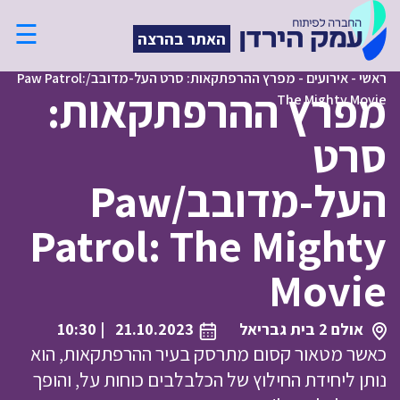
☰
האתר בהרצה
ראשי
-
אירועים
-
מפרץ ההרפתקאות: סרט העל-מדובב/Paw Patrol:
מפרץ ההרפתקאות:
The Mighty Movie
סרט
העל-מדובב/Paw
Patrol: The Mighty
Movie
אולם 2 בית גבריאל
21.10.2023
| 10:30
כאשר מטאור קסום מתרסק בעיר ההרפתקאות, הוא
נותן ליחידת החילוץ של הכלבלבים כוחות על, והופך