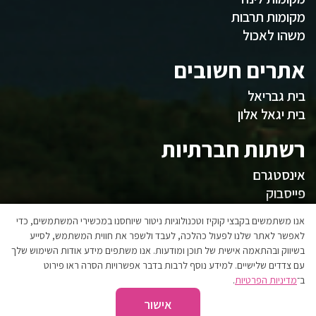
מקומות תרבות
משהו לאכול
אתרים חשובים
בית גבריאל
בית יגאל אלון
רשתות חברתיות
אינסטגרם
פייסבוק
המועצה
אנו משתמשים בקבצי קוקיז וטכנולוגיות ניטור שיוחסנו במכשירי המשתמשים, כדי
לאפשר לאתר שלנו לפעול כהלכה, לעבד ולשפר את חווית המשתמש, לסייע
בשיווק ובהתאמה אישית של תוכן ומודעות. אנו משתפים מידע אודות השימוש שלך
אגפי המועצה
עם צדדים שלישיים. למידע נוסף לרבות בדבר אפשרויות הסרה ראו פירוט
הצהרת נגישות
ב־
מדיניות הפרטיות
.
אישור