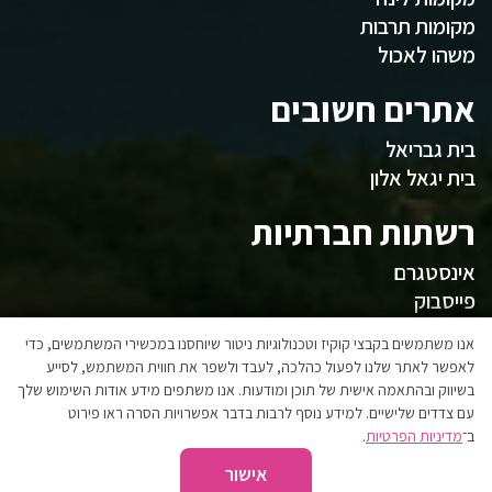
מקומות תרבות
משהו לאכול
אתרים חשובים
בית גבריאל
בית יגאל אלון
רשתות חברתיות
אינסטגרם
פייסבוק
המועצה
אנו משתמשים בקבצי קוקיז וטכנולוגיות ניטור שיוחסנו במכשירי המשתמשים, כדי
לאפשר לאתר שלנו לפעול כהלכה, לעבד ולשפר את חווית המשתמש, לסייע
בשיווק ובהתאמה אישית של תוכן ומודעות. אנו משתפים מידע אודות השימוש שלך
אגפי המועצה
עם צדדים שלישיים. למידע נוסף לרבות בדבר אפשרויות הסרה ראו פירוט
הצהרת נגישות
ב־
מדיניות הפרטיות
.
אישור