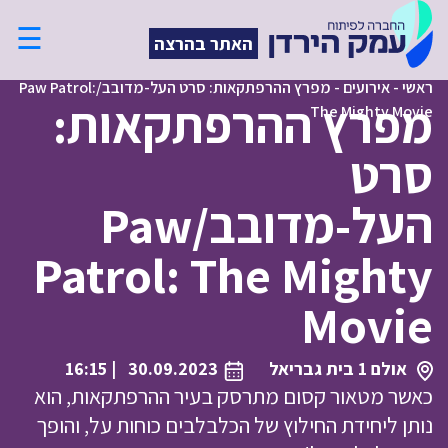
☰
האתר בהרצה
ראשי
-
אירועים
-
מפרץ ההרפתקאות: סרט העל-מדובב/Paw Patrol:
מפרץ ההרפתקאות:
The Mighty Movie
סרט
העל-מדובב/Paw
Patrol: The Mighty
Movie
אולם 1 בית גבריאל
30.09.2023
| 16:15
כאשר מטאור קסום מתרסק בעיר ההרפתקאות, הוא
נותן ליחידת החילוץ של הכלבלבים כוחות על, והופך