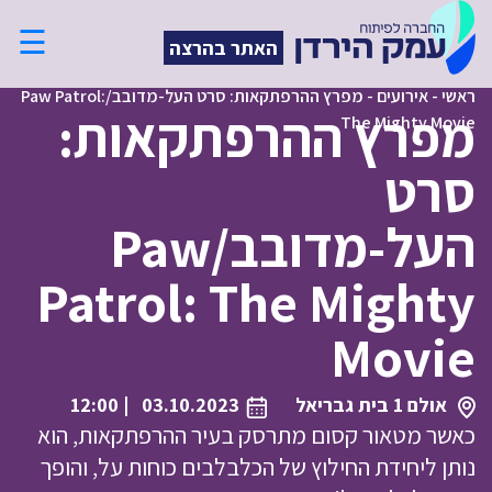
☰
האתר בהרצה
ראשי
-
אירועים
-
מפרץ ההרפתקאות: סרט העל-מדובב/Paw Patrol:
מפרץ ההרפתקאות:
The Mighty Movie
סרט
העל-מדובב/Paw
Patrol: The Mighty
Movie
אולם 1 בית גבריאל
03.10.2023
| 12:00
כאשר מטאור קסום מתרסק בעיר ההרפתקאות, הוא
נותן ליחידת החילוץ של הכלבלבים כוחות על, והופך