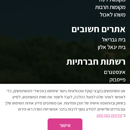
מקומות תרבות
משהו לאכול
אתרים חשובים
בית גבריאל
בית יגאל אלון
רשתות חברתיות
אינסטגרם
פייסבוק
המועצה
אנו משתמשים בקבצי קוקיז וטכנולוגיות ניטור שיוחסנו במכשירי המשתמשים, כדי
לאפשר לאתר שלנו לפעול כהלכה, לעבד ולשפר את חווית המשתמש, לסייע
בשיווק ובהתאמה אישית של תוכן ומודעות. אנו משתפים מידע אודות השימוש שלך
אגפי המועצה
עם צדדים שלישיים. למידע נוסף לרבות בדבר אפשרויות הסרה ראו פירוט
הצהרת נגישות
ב־
מדיניות הפרטיות
.
אישור