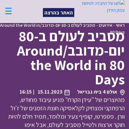
☰
האתר בהרצה
ראשי
-
אירועים
-
מסביב לעולם ב-80 יום-מדובב/Around the World in
מסביב לעולם ב-80
80 Days
יום-מדובב/Around
the World in 80
Days
אולם 4 בית גבריאל
15.11.2023
| 16:15
מהיוצרים של "עידן הקרח" מגיע עיבוד מחודש,
הרפתקני ומצחיק לקלאסיקה חוצת הזמנים של ז'ול
וורן . פספרטו, קופיף צעיר ומלומד, תמיד חלם להיות
חוקר ארצות ולטייל מסביב לעולם, אבל אימו