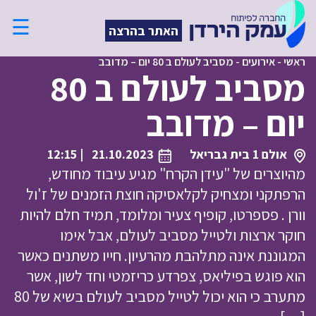
☰
האתר בהרצה
ראשי
-
אירועים
-
מסביב לעולם ב 80 יום – מדובב
מסביב לעולם ב 80
יום – מדובב
אולם 1 בית גבריאל
21.10.2023
| 12:15
מהיוצרים של "עידן הקרח" מגיע עיבוד מחודש,
הרפתקני ומצחיק לקלאסיקה חוצת הזמנים של ז'ול
וורן . פספרטו, קופיף צעיר ומלומד, תמיד חלם להיות
חוקר ארצות ולטייל מסביב לעולם, אבל אימו
המגוננת אינה מתלהבת מהרעיון. חייו משתנים כאשר
הוא פוגש בפיליאס, צפרדע כריזמטי וחד לשון, אשר
מתערב כי הוא יכול לטייל מסביב לעולם בשיא של 80