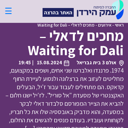
☰
האתר בהרצה
ראשי
-
אירועים
-
מחכים לדאלי – Waiting for Dali
מחכים לדאלי –
Waiting for Dali
אולם 3 בית גבריאל
15.08.2024
| 19:45
1974. פרננדו ואלברטו שני אחים, ושפים במקצועם,
מחליטים לעזוב את ברצלונה ולנסוע לעיירת החוף
קדאקס. הם מתחילים לעבוד עבור ז'יל, הבעלים
האקצנטרי של מסעדת "אל סוריל". לז'יל ישנו חלום –
להביא את הצייר המפורסם סלבדור דאלי לבקר
במסעדה, והוא מדביק באובססיה שלו את כל חבריו,
לקוחותיו ועובדיו. בעודם מנסים להגשים את החלום,