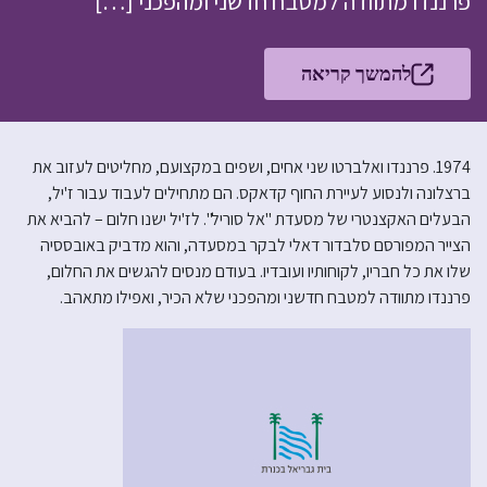
פרננדו מתוודה למטבח חדשני ומהפכני […]
להמשך קריאה
1974. פרננדו ואלברטו שני אחים, ושפים במקצועם, מחליטים לעזוב את
ברצלונה ולנסוע לעיירת החוף קדאקס. הם מתחילים לעבוד עבור ז'יל,
הבעלים האקצנטרי של מסעדת "אל סוריל". לז'יל ישנו חלום – להביא את
הצייר המפורסם סלבדור דאלי לבקר במסעדה, והוא מדביק באובססיה
שלו את כל חבריו, לקוחותיו ועובדיו. בעודם מנסים להגשים את החלום,
פרננדו מתוודה למטבח חדשני ומהפכני שלא הכיר, ואפילו מתאהב.