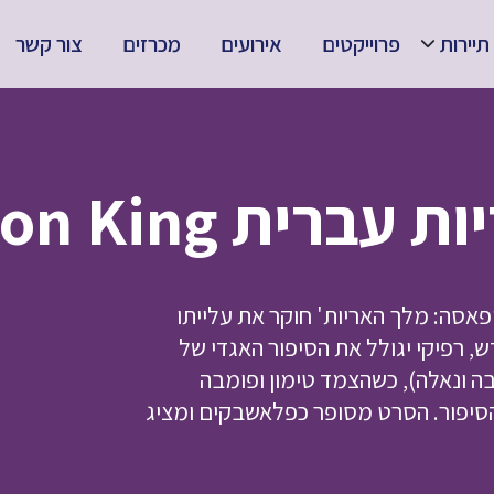
תיירות
פרוייקטים
אירועים
מכרזים
צור קשר
Mufasa: The Lion
פאסה: מלך האריות' חוקר את עלייתו
 רפיקי יגולל את הסיפור האגדי של
 ונאלה), כשהצמד טימון ופומבה
יפור. הסרט מסופר כפלאשבקים ומציג